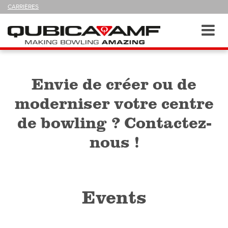
SUIVEZ-
CARRIÈRES
NOUS
SUR
Navigation
Toggl
navig
Envie de créer ou de
moderniser votre centre
de bowling ? Contactez-
nous !
Events