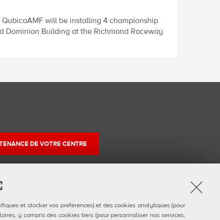
. QubicaAMF will be installing 4 championship
e Old Dominion Building at the Richmond Raceway
TENANCE DE VOTRE CENTRE
E
r
ifiques et stocker vos préférences) et des cookies analytiques (pour
am
uTube
aires, y compris des cookies tiers (pour personnaliser nos services,