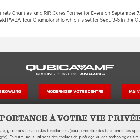
rels Charities, and RIR Cares Partner for Event on September 7
thfield PWBA Tour Championship which is set for Sept. 3-6 in th
DE BOWLING
MODERNISER VOTRE CENTRE
MAIN
PORTANCE À VOTRE VIE PRIVÉ
Contacts
Suivez-nous su
site, y compris des cookies fonctionnels (pour permettre des fonctionnalités spéc
Formulaires FDS
Facebook
Instagr
Yo
Politique de confidentialité
e). En outre, nous utilisons des cookies de profilage ou des technologies simil