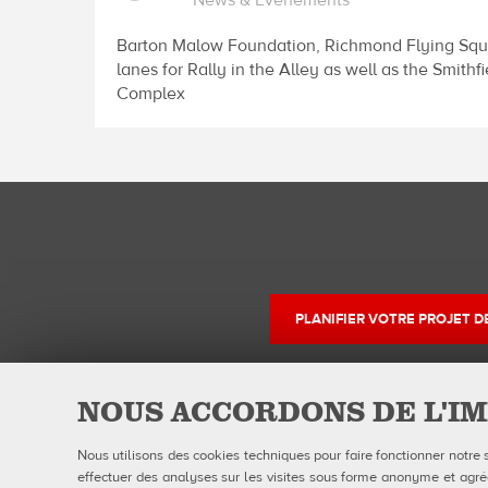
News & Événements
Barton Malow Foundation, Richmond Flying Squir
lanes for Rally in the Alley as well as the Smi
Complex
PLANIFIER VOTRE PROJET 
NOUS ACCORDONS DE L'IM
QUBICAAMF WORLDWIDE LLC
Produits
Nous utilisons des cookies techniques pour faire fonctionner notre 
40 rue Jacques Ibert
Entreprise
92300 Levallois-Perret:
Galerie
effectuer des analyses sur les visites sous forme anonyme et agrégé