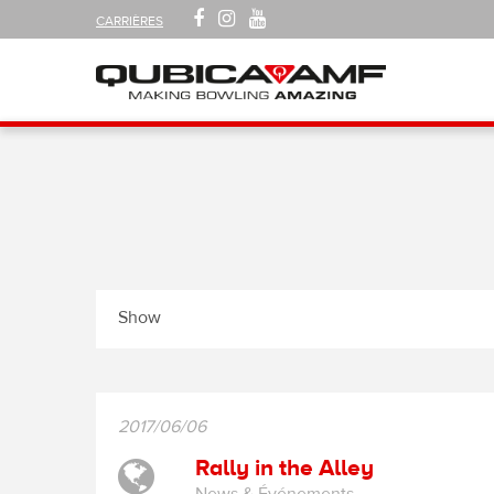
SUIVEZ-
FACEBOOK
INSTAGRAM
YOUTUBE
CARRIÈRES
NOUS
SUR
Navigation
Show
2017/06/06
Rally in the Alley