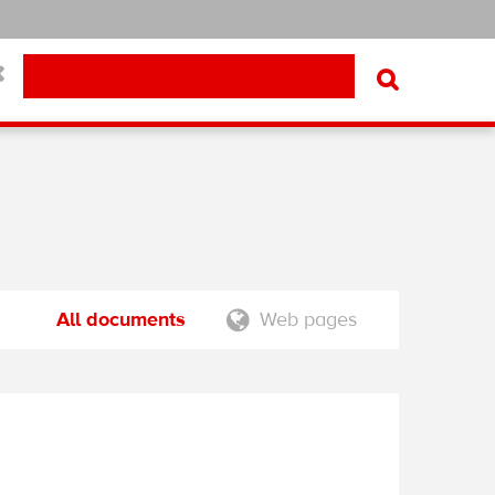
Chercher
Close
ESHOP
SEARCH
par
All documents
Web pages