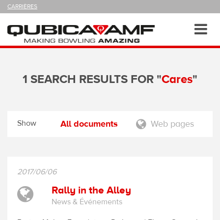
SUIVEZ-
CARRIÈRES
NOUS
SUR
Navigation
Toggl
navig
1 SEARCH RESULTS FOR "
Cares
"
Show
All documents
Web pages
2017/06/06
Rally in the Alley
News & Événements