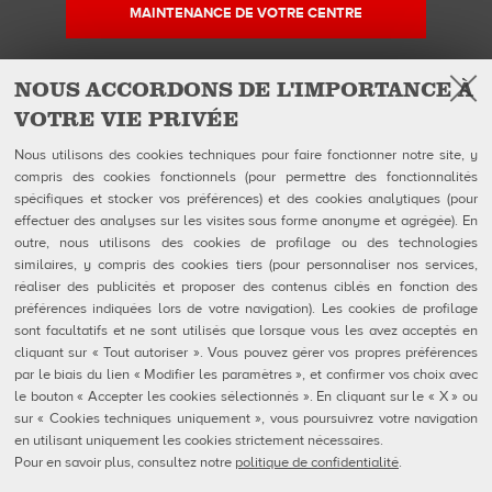
MAINTENANCE DE VOTRE CENTRE
NOUS ACCORDONS DE L'IMPORTANCE À
VOTRE VIE PRIVÉE
Facebook
Instagram
YouTube
Suivez-nous sur
Nous utilisons des cookies techniques pour faire fonctionner notre site, y
compris des cookies fonctionnels (pour permettre des fonctionnalités
spécifiques et stocker vos préférences) et des cookies analytiques (pour
QUBICAAMF WORLDWIDE LLC
Produits
effectuer des analyses sur les visites sous forme anonyme et agrégée). En
40 rue Jacques Ibert
Entreprise
outre, nous utilisons des cookies de profilage ou des technologies
92300 Levallois-Perret:
Galerie
similaires, y compris des cookies tiers (pour personnaliser nos services,
Téléphone : 0140899470
Actualités
réaliser des publicités et proposer des contenus ciblés en fonction des
eShop
préférences indiquées lors de votre navigation). Les cookies de profilage
sont facultatifs et ne sont utilisés que lorsque vous les avez acceptés en
Contacts
cliquant sur « Tout autoriser ». Vous pouvez gérer vos propres préférences
Formulaires FDS
par le biais du lien « Modifier les paramètres », et confirmer vos choix avec
Politique de confidentialité
le bouton « Accepter les cookies sélectionnés ». En cliquant sur le « X » ou
Politique en matière de cookies
Configuration des cookies
sur « Cookies techniques uniquement », vous poursuivrez votre navigation
Rapports De Dénonciation
en utilisant uniquement les cookies strictement nécessaires.
Portail Client
Pour en savoir plus, consultez notre
politique de confidentialité
.